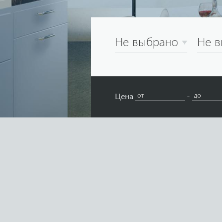
Не выбрано
Не 
Цена
-