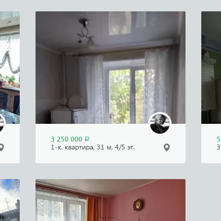
3 250 000
5
Р
1-к. квартира, 31 м, 4/5 эт.
3