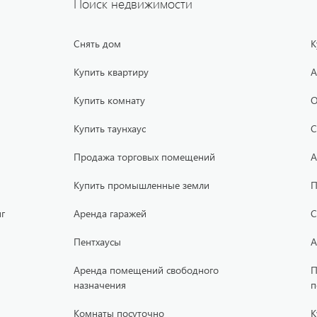
Поиск недвижимости
Снять дом
К
Купить квартиру
А
Купить комнату
О
Купить таунхаус
С
Продажа торговых помещений
А
Купить промышленные земли
П
г
Аренда гаражей
С
Пентхаусы
А
Аренда помещений свободного
П
назначения
п
Комнаты посуточно
К